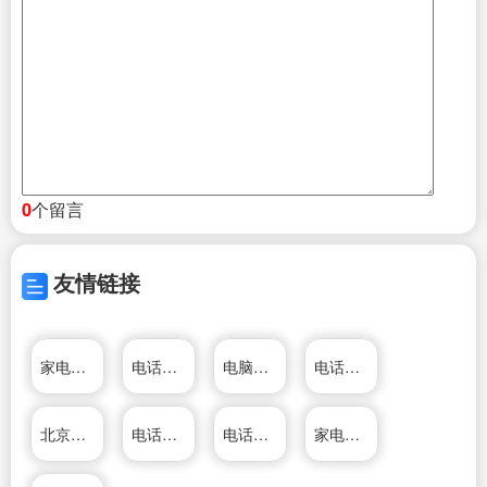
个留言
0
友情链接
家电维修
电话号码查询网
电脑维修技术网
电话号码查询网
北京家电维修网
电话号码查询网
电话号码查询网
家电维修资料网