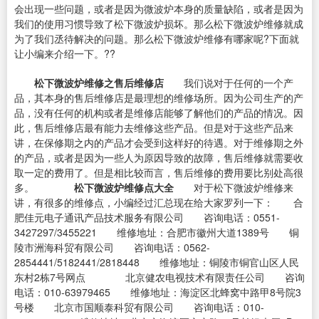
会出现一些问题，或者是因为微波炉本身的质量缺陷，或者是因为
我们的使用习惯导致了松下微波炉损坏。那么松下微波炉维修就成
为了我们丞待解决的问题。那么松下微波炉维修有哪家呢?下面就
让小编来介绍一下。??
松下微波炉维修之售后维修店
我们说对于任何的一个产
品，其本身的售后维修店是最理想的维修场所。因为公司生产的产
品，没有任何的机构或者是维修店能够了解他们的产品的情况。因
此，售后维修店最有能力去维修这些产品。但是对于这些产品来
讲，在保修期之内的产品才会受到这样好的待遇。对于维修期之外
的产品，或者是因为一些人为原因导致的故障，售后维修就需要收
取一定的费用了。但是相比较而言，售后维修的费用要比别处高很
多。
松下微波炉维修点大全
对于松下微波炉维修来
讲，有很多的维修点，小编经过汇总现在给大家罗列一下： 合
肥佳元电子通讯产品技术服务有限公司 咨询电话：0551-
3427297/3455221 维修地址：合肥市徽州大道1389号 铜
陵市洲海科贸有限公司 咨询电话：0562-
2854441/5182441/2818448 维修地址：铜陵市铜官山区人民
东村2栋7号网点 北京健农电视技术有限责任公司 咨询
电话：010-63979465 维修地址：海淀区北蜂窝中路甲8号院3
号楼 北京市国顺泰科贸有限公司 咨询电话：010-