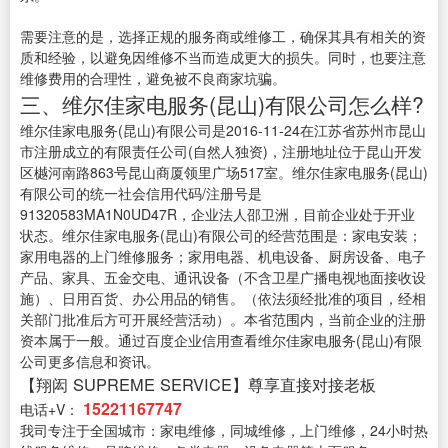
需要注意的是，选择正规的服务商或维修工，确保其具有相关的资
质和经验，以避免因维修不当而造成更大的损失。同时，也要注意
维修费用的合理性，避免被不良商家坑骗。
三、维尔佳家电服务(昆山)有限公司怎么样?
维尔佳家电服务(昆山)有限公司是2016-11-24在江苏省苏州市昆山
市注册成立的有限责任公司(自然人独资)，注册地址位于昆山开发
区樾河南路863号昆山商厦领里广场517室。维尔佳家电服务(昆山)
有限公司的统一社会信用代码/注册号是
91320583MA1N0UD47R，企业法人邵卫洲，目前企业处于开业
状态。维尔佳家电服务(昆山)有限公司的经营范围是：家电安装；
家用电器的上门维修服务；家用电器、机电设备、厨房设备、电子
产品、家具、五金交电、通讯设备（不含卫星广播电视地面接收设
施）、日用百货、办公用品的销售。（依法须经批准的项目，经相
关部门批准后方可开展经营活动）。本省范围内，当前企业的注册
资本属于一般。通过百度企业信用查看维尔佳家电服务(昆山)有限
公司更多信息和资讯。
【翔闳 SUPREME SERVICE】尊享直接对接老板
15221167747
电话+V：
我司专注于全国城市：家电维修，同城维修，上门维修，24小时热