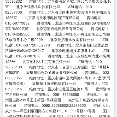
58895282 维修地址：北京市海淀区永定路88号长银大厦4B16
室 北京天信嘉杰科技有限公司 咨询电话：010-
82537738 维修地址：北京海淀区中关村大街18号数字物流港
1636室 北京爱润发家用电器商贸有限公司 咨询电话：
010-58773839 维修地址：北京市朝阳区北辰西路69号峻峰华
亭C座209底商 北京万家通电讯设备有限公司 咨询电话：
010-84242500 维修地址：北京市朝阳区小黄庄前街乙二号靓
亿族商务中心二楼2009 北京爱拓电讯设备有限公司 咨询
电话：010-58772075/2076 维修地址：北京市朝阳区北辰西
路69号峻峰华亭C座217 北京松电电器技术服务中心 咨询
电话：010-64007878 维修地址：北京市东城区朝内北小街丙
125号 北京创利达工贸有限责任公司 咨询电话：010-
58075490 维修地址：北京市丰台区方庄芳城园一区17号楼A
座502室 重庆华锐办公通讯设备有限公司 咨询电话：023-
63839954 维修地址：重庆市渝中区大同路45号13-17室(大同
方城市公寓) 重庆商社家维电器有限公司 咨询电话：023-
67980315 维修地址：重庆市江北区五红路10号 福州隆海
贸易有限公司 咨询电话：0591-83926685 维修地址：福
州晋连路239号王庄荷园2号楼店面 泉州初升电器维修服务有
限公司 咨询电话：0595-22288502/22289502 维修地址：
泉州市丰泽区刺桐西路东方银座15，16，17号楼50号店 厦门
迅佳商贸服务有限公司 咨询电话：0592-5130099 维修地