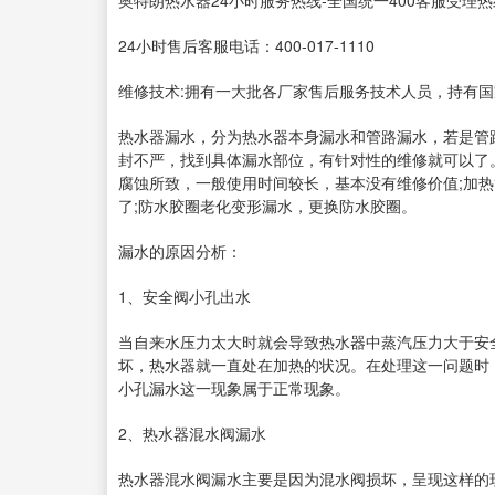
奥特朗热水器24小时服务热线-全国统一400客服受理热
24小时售后客服电话：400-017-1110
维修技术:拥有一大批各厂家售后服务技术人员，持有
热水器漏水，分为热水器本身漏水和管路漏水，若是管
封不严，找到具体漏水部位，有针对性的维修就可以了
腐蚀所致，一般使用时间较长，基本没有维修价值;加
了;防水胶圈老化变形漏水，更换防水胶圈。
漏水的原因分析：
1、安全阀小孔出水
当自来水压力太大时就会导致热水器中蒸汽压力大于安
坏，热水器就一直处在加热的状况。在处理这一问题时
小孔漏水这一现象属于正常现象。
2、热水器混水阀漏水
热水器混水阀漏水主要是因为混水阀损坏，呈现这样的