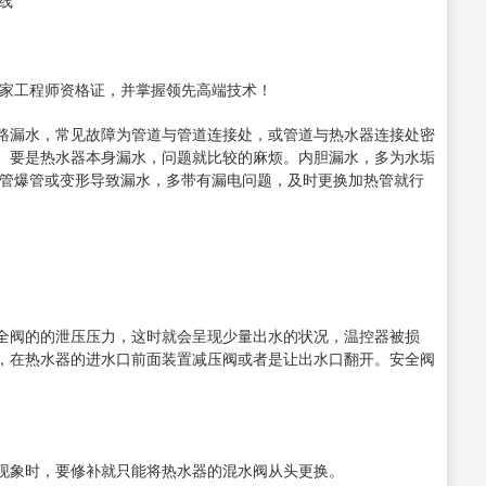
线
国家工程师资格证，并掌握领先高端技术！
路漏水，常见故障为管道与管道连接处，或管道与热水器连接处密
。要是热水器本身漏水，问题就比较的麻烦。内胆漏水，多为水垢
热管爆管或变形导致漏水，多带有漏电问题，及时更换加热管就行
全阀的的泄压压力，这时就会呈现少量出水的状况，温控器被损
，在热水器的进水口前面装置减压阀或者是让出水口翻开。安全阀
现象时，要修补就只能将热水器的混水阀从头更换。