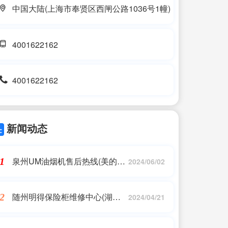
中国大陆(上海市奉贤区西闸公路1036号1幢)
4001622162
4001622162
新闻动态
泉州UM油烟机售后热线(美的售
1
2024/06/02
后服务24小时服务热线)
随州明得保险柜维修中心(湖北
2
2024/04/21
随州哪里好玩些?什么东西最出
名。)