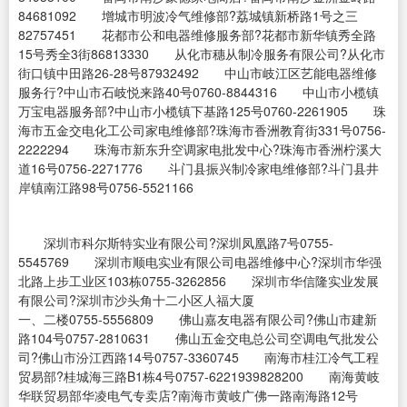
84681092 增城市明波冷气维修部?荔城镇新桥路1号之三
82757451 花都市公和电器维修服务部?花都市新华镇秀全路
15号秀全3街86813330 从化市穗从制冷服务有限公司?从化市
街口镇中田路26-28号87932492 中山市岐江区艺能电器维修
服务行?中山市石岐悦来路40号0760-8844316 中山市小榄镇
万宝电器服务部?中山市小榄镇下基路125号0760-2261905 珠
海市五金交电化工公司家电维修部?珠海市香洲教育街331号0756-
2222294 珠海市新东升空调家电批发中心?珠海市香洲柠溪大
道16号0756-2271776 斗门县振兴制冷家电维修部?斗门县井
岸镇南江路98号0756-5521166
深圳市科尔斯特实业有限公司?深圳凤凰路7号0755-
5545769 深圳市顺电实业有限公司电器维修中心?深圳市华强
北路上步工业区103栋0755-3262856 深圳市华信隆实业发展
有限公司?深圳市沙头角十二小区人福大厦
一、二楼0755-5556809 佛山嘉友电器有限公司?佛山市建新
路104号0757-2810631 佛山五金交电总公司空调电气批发公
司?佛山市汾江西路14号0757-3360745 南海市桂江冷气工程
贸易部?桂城海三路B1栋4号0757-6221939828200 南海黄岐
华联贸易部华凌电气专卖店?南海市黄岐广佛一路南海路12号