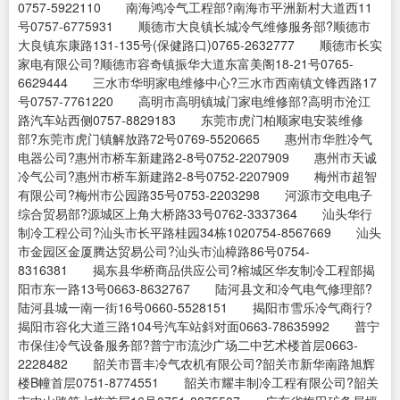
0757-5922110 南海鸿冷气工程部?南海市平洲新村大道西11
号0757-6775931 顺德市大良镇长城冷气维修服务部?顺德市
大良镇东康路131-135号(保健路口)0765-2632777 顺德市长实
家电有限公司?顺德市容奇镇振华大道东富美阁18-21号0765-
6629444 三水市华明家电维修中心?三水市西南镇文锋西路17
号0757-7761220 高明市高明镇城门家电维修部?高明市沧江
路汽车站西侧0757-8829183 东莞市虎门柏顺家电安装维修
部?东莞市虎门镇解放路72号0769-5520665 惠州市华胜冷气
电器公司?惠州市桥车新建路2-8号0752-2207909 惠州市天诚
冷气公司?惠州市桥车新建路2-8号0752-2207909 梅州市超智
有限公司?梅州市公园路35号0753-2203298 河源市交电电子
综合贸易部?源城区上角大桥路33号0762-3337364 汕头华行
制冷工程公司?汕头市长平路桂园34栋1020754-8567669 汕头
市金园区金厦腾达贸易公司?汕头市汕樟路86号0754-
8316381 揭东县华桥商品供应公司?榕城区华友制冷工程部揭
阳市东一路13号0663-8632767 陆河县文和冷气电气修理部?
陆河县城一南一街16号0660-5528151 揭阳市雪乐冷气商行?
揭阳市容化大道三路104号汽车站斜对面0663-78635992 普宁
市保佳冷气设备服务部?普宁市流沙广场二中艺术楼首层0663-
2228482 韶关市晋丰冷气农机有限公司?韶关市新华南路旭辉
楼B幢首层0751-8774551 韶关市耀丰制冷工程有限公司?韶关