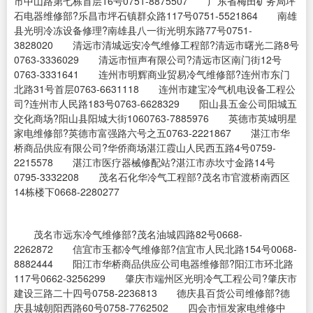
市中山路第七栋首层16号0751-8875507 广东省梅田矿务局坪
石电器维修部?乐昌市坪石镇群众路117号0751-5521864 南雄
县光明冷冻设备修理?南雄县八一街光明东路77号0751-
3828020 清远市清城远安冷气维修工程部?清远市曙光二路8号
0763-3336029 清远市恒声有限公司?清远市区南门街12号
0763-3331641 连州市明辉商业贸易冷气维修部?连州市东门
北路31号首层0763-6631118 连州市建宝冷气机电设备工程公
司?连州市人民路183号0763-6628329 阳山县五金公司阳城五
交化商场?阳山县阳城大街1060763-7885976 英德市英城明星
家电维修部?英德市富强路六号之五0763-2221867 湛江市华
桥商品供应有限公司?华侨商场湛江霞山人民西五路4号0759-
2215578 湛江市医疗器械修配站?湛江市赤坎寸金路14号
0795-3332208 茂名石化华冷气工程部?茂名市官渡桥南西区
14栋楼下0668-2280277
茂名市远东冷气维修部?茂名油城四路82号0668-
2262872 信宜市玉都冷气维修部?信宜市人民北路154号0068-
8882444 阳江市华桥商品供应公司电器维修部?阳江市环北路
117号0662-3256299 肇庆市端州区光明冷气工程公司?肇庆市
建设三路二十四号0758-2236813 德庆县百货公司维修部?德
庆县城朝阳西路60号0758-7762502 四会市恒发家电维修中