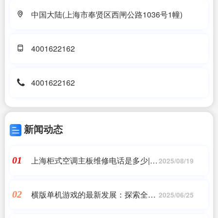
中国大陆(上海市奉贤区西闸公路1036号1幢)
4001622162
4001622162
新闻动态
上海柜式空调主板维修电话是多少|柜
01
2025/08/19
式空调上海维修电话-全国统一维修网
点热线_贤文网|7*24小时上门维修服
横版单机游戏的最新发展：探索全新
02
务
2025/06/25
体验