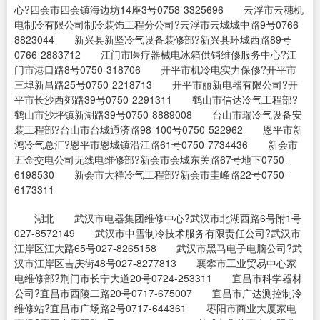
心?四会市四会镇海边坊14座3号0758-3325696 云浮市云穗机
电制冷有限公司制冷装饰工程分公司?云浮市云城城中路9号0766-
8823044 新兴县新坚冷气设备装修部?新兴县环城西路89号
0766-2883712 江门市医疗器械电冰箱供销维修服务中心?江
门市港口路8号0750-318706 开平市机冷电实力保修?开平市
三埠新昌路25号0750-2218713 开平市丽新电器有限公司?开
平市长沙西郊路39号0750-2291311 鹤山市信达冷气工程部?
鹤山市沙坪镇新湖路39号0750-8889008 台山市瑞冷气设备安
装工程部?台山市台城通济路98-100号0750-522962 恩平市新
鸿冷气总汇?恩平市恩城镇沿江路61号0750-7734436 新会市
五金交电公司无线电维修部?新会市会城东关路67号地下0750-
6198530 新会市大祥冷气工程部?新会市圭峰路22号0750-
6173311
湖北 武汉市电器集团维修中心?武汉市北湖西路6号附1号
027-8572149 武汉市中雪制冷技术服务有限责任公司?武汉市
江岸区江大路65号027-8265158 武汉市黑马电子电脑公司?武
汉市江岸区吉庆街48号027-8277813 襄攀市工业贸易中心家
电维修部?荆门市长宁大道20号0724-253311 宜昌市科学器材
公司?宜昌市西陵二路20号0717-675007 宜昌市广达测控制冷
维修站?宜昌市广场路2号0717-644361 枣阳市商业大厦家电