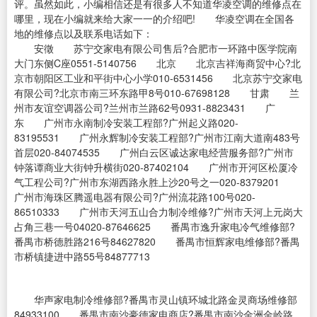
评。虽然如此，小编相信还是有很多人不知道华凌空调的维修点在
哪里，现在小编就来给大家一一的介绍吧! 华凌空调在全国各
地的维修点以及联系电话如下：
安徵 苏宁交家电有限公司售后?合肥市一环路中医学院南
大门东侧C座0551-5140756 北京 北京吉祥海商贸中心?北
京市朝阳区工业和平街中心小学010-6531456 北京苏宁交家电
有限公司?北京市南三环东路甲8号010-67698128 甘肃 兰
州市友谊空调器公司?兰州市兰路62号0931-8823431 广
东 广州市永南制冷安装工程部?广州起义路020-
83195531 广州永辉制冷安装工程部?广州市江南大道南483号
首层020-84074535 广州白云区诚达家电经营服务部?广州市
钟落谭商业大街钟升横街020-87402104 广州市开河区松厦冷
气工程公司?广州市东湖西路永胜上沙20号之一020-8379201
广州市海珠区腾遥电器有限公司?广州流花路100号020-
86510333 广州市天河五山合力制冷维修?广州市天河上元岗大
占角三巷一号04020-87646625 番禺市逸升家电冷气维修部?
番禺市桥德胜路216号84627820 番禺市恒辉家电维修部?番禺
市桥镇捷进中路55号84877713
华声家电制冷维修部?番禺市灵山镇环城北路金灵商场维修部
84933100 番禺市南沙豪德家电商店?番禺市南沙金洲金岭路