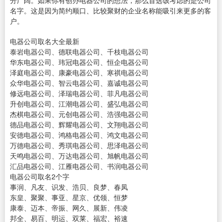
分广阔。如果你有创办电器公司的想法，那么首选该考虑的是公司
名字。这是因为简约顺口、比较聚财的企业名称能吸引来更多的客
户。
电器公司取名大全最新
泰岩电器公司、德联电器公司、千枝电器公司
华东电器公司、玮冠电器公司、恒企电器公司
泽庭电器公司、康豪电器公司、寒祺电器公司
众华电器公司、智云电器公司、嘉诚电器公司
修远电器公司、泽瑞电器公司、菲凡电器公司
升创电器公司、江潮电器公司、盛弘电器公司
杰棋电器公司、元创电器公司、浩强电器公司
德品电器公司、辉耀电器公司、文翔电器公司
安德电器公司、鸿格电器公司、鸿文电器公司
万德电器公司、秀琪电器公司、思泽电器公司
天鸣电器公司、万达电器公司、旭帆电器公司
汇品电器公司、江雁电器公司、书润电器公司
电器公司取名2个字
事润、凡友、识发、浩贝、良梦、春凤
东皇、聚聚、事亚、星京、优领、恒梦
康泰、迈本、帝振、网久、展新、伟凌
邦全、易百、明运、双莱、福宏、裕速