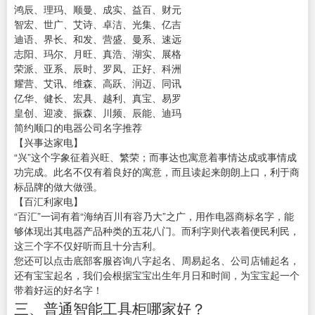
鸿辰、理玛、顺曼、成实、益百、财元
智宏、世广、艾诗、卓洁、光集、亿吉
迪语、界长、和发、营盛、曼系、速远
志阳、玛尔、月旺、真浩、湖实、展格
荣派、亚系、辰时、罗凤、正好、科洲
耀营、艾讯、维森、高跃、润迈、同讯
亿华、健长、宏具、越利、真宝、易罗
皇创、迎凌、振森、川频、辰能、迪玛
简约顺口的电器公司名字推荐
【兴事达家电】
“兴”这个字象征着兴旺、繁荣；而事达也寓意着事情达成或事情成
功完成。此名不仅有着良好的寓意，而且读起来朗朗上口，利于商
标品牌的做大做强。
【百汇利家电】
“百汇”一词有着“海纳百川有容乃大”之广，用作电器商标名字，能
够体现出其电器产品种类的五花八门。而利字则代表着便民利民，
这三个字不仅好听而且十分吉利。
您还可以点击底部客服咨询八字起名、周易起名、公司店铺起名，
还有宝宝起名，我们会根据宝宝出生年月日和时间，为宝宝起一个
带着好运的好名字！
三、普通智能工具柜哪家好？