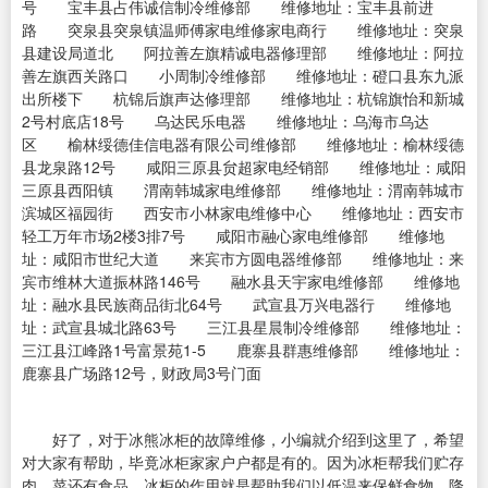
号 宝丰县占伟诚信制冷维修部 维修地址：宝丰县前进
路 突泉县突泉镇温师傅家电维修家电商行 维修地址：突泉
县建设局道北 阿拉善左旗精诚电器修理部 维修地址：阿拉
善左旗西关路口 小周制冷维修部 维修地址：磴口县东九派
出所楼下 杭锦后旗声达修理部 维修地址：杭锦旗怡和新城
2号村底店18号 乌达民乐电器 维修地址：乌海市乌达
区 榆林绥德佳信电器有限公司维修部 维修地址：榆林绥德
县龙泉路12号 咸阳三原县贠超家电经销部 维修地址：咸阳
三原县西阳镇 渭南韩城家电维修部 维修地址：渭南韩城市
滨城区福园街 西安市小林家电维修中心 维修地址：西安市
轻工万年市场2楼3排7号 咸阳市融心家电维修部 维修地
址：咸阳市世纪大道 来宾市方圆电器维修部 维修地址：来
宾市维林大道振林路146号 融水县天宇家电维修部 维修地
址：融水县民族商品街北64号 武宣县万兴电器行 维修地
址：武宣县城北路63号 三江县星晨制冷维修部 维修地址：
三江县江峰路1号富景苑1-5 鹿寨县群惠维修部 维修地址：
鹿寨县广场路12号，财政局3号门面
好了，对于冰熊冰柜的故障维修，小编就介绍到这里了，希望
对大家有帮助，毕竟冰柜家家户户都是有的。因为冰柜帮我们贮存
肉、菜还有食品，冰柜的作用就是帮助我们以低温来保鲜食物，降