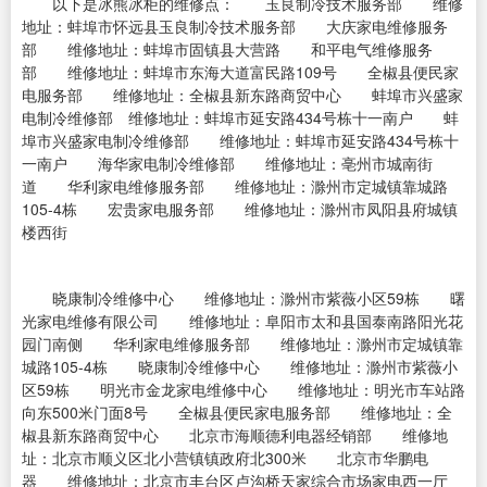
以下是冰熊冰柜的维修点： 玉良制冷技术服务部 维修
地址：蚌埠市怀远县玉良制冷技术服务部 大庆家电维修服务
部 维修地址：蚌埠市固镇县大营路 和平电气维修服务
部 维修地址：蚌埠市东海大道富民路109号 全椒县便民家
电服务部 维修地址：全椒县新东路商贸中心 蚌埠市兴盛家
电制冷维修部 维修地址：蚌埠市延安路434号栋十一南户 蚌
埠市兴盛家电制冷维修部 维修地址：蚌埠市延安路434号栋十
一南户 海华家电制冷维修部 维修地址：亳州市城南街
道 华利家电维修服务部 维修地址：滁州市定城镇靠城路
105-4栋 宏贵家电服务部 维修地址：滁州市凤阳县府城镇
楼西街
晓康制冷维修中心 维修地址：滁州市紫薇小区59栋 曙
光家电维修有限公司 维修地址：阜阳市太和县国泰南路阳光花
园门南侧 华利家电维修服务部 维修地址：滁州市定城镇靠
城路105-4栋 晓康制冷维修中心 维修地址：滁州市紫薇小
区59栋 明光市金龙家电维修中心 维修地址：明光市车站路
向东500米门面8号 全椒县便民家电服务部 维修地址：全
椒县新东路商贸中心 北京市海顺德利电器经销部 维修地
址：北京市顺义区北小营镇镇政府北300米 北京市华鹏电
器 维修地址：北京市丰台区卢沟桥天家综合市场家电西一厅