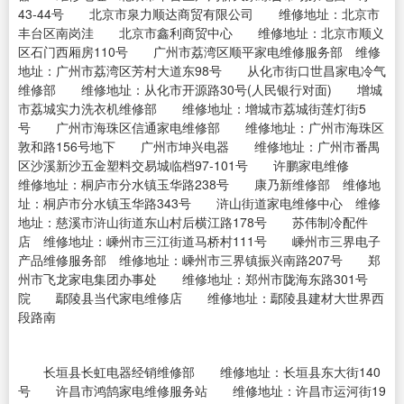
43-44号 北京市泉力顺达商贸有限公司 维修地址：北京市
丰台区南岗洼 北京市鑫利商贸中心 维修地址：北京市顺义
区石门西厢房110号 广州市荔湾区顺平家电维修服务部 维修
地址：广州市荔湾区芳村大道东98号 从化市街口世昌家电冷气
维修部 维修地址：从化市开源路30号(人民银行对面) 增城
市荔城实力洗衣机维修部 维修地址：增城市荔城街莲灯街5
号 广州市海珠区信通家电维修部 维修地址：广州市海珠区
敦和路156号地下 广州市坤兴电器 维修地址：广州市番禺
区沙溪新沙五金塑料交易城临档97-101号 许鹏家电维修
维修地址：桐庐市分水镇玉华路238号 康乃新维修部 维修地
址：桐庐市分水镇玉华路343号 浒山街道家电维修中心 维修
地址：慈溪市浒山街道东山村后横江路178号 苏伟制冷配件
店 维修地址：嵊州市三江街道马桥村111号 嵊州市三界电子
产品维修服务部 维修地址：嵊州市三界镇振兴南路207号 郑
州市飞龙家电集团办事处 维修地址：郑州市陇海东路301号
院 鄢陵县当代家电维修店 维修地址：鄢陵县建材大世界西
段路南
长垣县长虹电器经销维修部 维修地址：长垣县东大街140
号 许昌市鸿鹄家电维修服务站 维修地址：许昌市运河街19