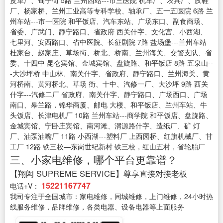
皮革厂、甸子街 5路 兰州西站---市三医院 机车厂、农具厂、胶鞋
厂、杨家桥、兰州工业高等专科学校、轴承厂、五一五医院 6路 兰
州车站---市一医院 和平饭店、汽车东站、广场东口、副食商场、
省委、广武门、静宁路口、省政府 西关什字、文化宫、小西湖、
七里河、安西路口、省中医院、长征剧院 7路 盐场堡---兰州车站
杜家台、赵家庄、草场街、桥北、桥南、兰州海关、交警支队、省
委、十四中 昆仑宾馆、金城宾馆、盘旋路、和平饭店 8路 五泉山--
-大沙坪桥 中山林、南关什字、省政府、静宁路口、兰州海关、黄
河桥南、黄河桥北、草场 街、十中、汽修一厂、大沙坪 9路 西关
什字---汽修二厂 省政府、南关什字、静宁路口、广场西口、广场
南口、皋兰路，锦华商厦、邮电 大楼、和平饭店、兰州车站、牛
头饭店、长津电机厂 10路 兰州车站---商学院 和平饭店、盘旋路、
金城宾馆、宁卧庄宾馆、南河滩、渭源路什字、造纸厂、矿 灯
厂、油泵油嘴厂 11路 小西湖---塑料厂 上西园桥、红旗机械厂、甘
工厂 12路 铁三校—东岗世纪新村 铁三校，红山五村，省轮胎厂
三、小家电维修，哪个平台更靠谱？
【翔闳 SUPREME SERVICE】尊享直接对接老板
15221167747
电话+V：
我司专注于全国城市：家电维修，同城维修，上门维修，24小时热
线服务维修，品牌维修，各类电器、设备电器等上面服务