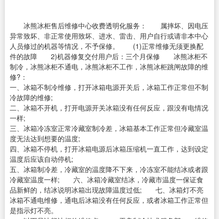
冰熊冰柜售后维修中心收费透明化服务： 属摔坏、因电压
异常致坏、非正常使用致坏、进水、雷击、用户自行或请非本中心
人员修过的机器等情况，不予保修。 (1)正常维修无须更换配
件的故障 2)机器修复交付用户后：三个月保修 冰熊冰柜不
制冷，冰熊冰柜不通电，冰熊冰柜不工作，冰熊冰柜跳闸故障的维
修?：
一、冰箱不制冷维修，打开冰箱电源开关后，冰箱工作正常但不制
冷故障的维修;
二、冰箱不开机，打开电源开关冰箱没有任何反应，跟没有电情况
一样;
三、冰箱冷冻室正常冷藏室制冷差，冰箱基本工作正常但冷藏室温
度无法达到想要的温度;
四、冰箱不停机，打开冰箱电源后冰箱压缩机一直工作，达到设定
温度后应该自动停机;
五、冰箱制冷差，冷藏室的温度降不下来，冷冻室不能结冰或者跟
冷藏室温度一样; 六、冰箱冷藏室结冰，冷藏市温度一保证食
品新鲜的，结冰说明冰箱出现故障温度过低; 七、冰箱灯不亮
冰箱不通电维修，通电后冰箱没有任何反应，或者冰箱工作正常但
是指示灯不亮。