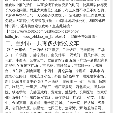
低食物中酶的活性，从而减缓了食物变质的时间，使其可以储存更
长久都没问题。而且大家也是知道的，有些东西不冰是不好吃的，
尤其是炎热的天气，大家都会吃雪糕，小编说得对吧!土巴兔在线
免费为大家提供“各家装修报价、1-4家本地装修公司、3套装修设
计方案”，还有装修避坑攻略！点击此链接：
【https://www.to8to.com/yezhu/zxbj-cszy.php?
to8to_from=seo_zhidao_m_jiare&wb】，就能免费领取哦~
二、兰州市一共有多少路公交车
1路 兰州车站---兰州西站 和平饭店、兰州饭店、飞天商场、广场
东口、广场西口、静宁路口、南关什字、 双城门、西关什字、文
化官、小西湖、公交公司、友谊宾馆 2路 五泉下广场—新世纪家具
汇展中心 五泉下广场 ，市党校，市环保局，市保险公司，郑家
台，皋兰路，副食商场，十四中，昆仑宾馆，宁卧庄，家具市场、
雁滩小区路口，雁滩安居小区，外国语高级中学，雁滩建材市场，
新世纪家具汇展中心 3路 兰州西站---崔家庄 一毛厂、桥南、预制
厂、制配厂、十里店、培黎厂、铝厂家属院、西北师大、 政法学
院、铁道学院、安静区政府、费家营、兰新站、长风医院、刘家堡
4路 西关什字---东岗镇 省政府、静宁路口、广武门、省委、十四
中、金城宾馆、盘旋路、电子商贸 城、兰医一院、轻纺城、气象
局、省日杂大厦、拱星墩、七四三七、焦家湾、新 地服装公司、