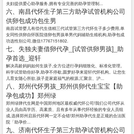
夫妇提供爱心助孕服务,拥有专业完善的助孕管理制...
六、南昌代怀生子第三方助孕试管机构公司
供卵包成功包生男
南昌试管婴儿有偿代生借精三代试管第三方代怀生子多少费用,单
女同性供卵自怀医院借卵包男孩单男代妈辅助生殖机构,助孕包成
功选性别公司,微信17767151802.
七、失独夫妻借卵代孕_[试管供卵男孩]_助
孕首选_迎轩
解决高龄妈妈如何生孩子,全方位进行孕妈细致化、标准化管理。
科学试管助你好孕,助孕不停歇,圆梦好孕来迎轩代怀机构。让您生
儿育女随心所欲,孩子是家庭福气的根源,汇聚京、沪...
八、郑州代怀男孩_郑州供卵代生宝宝【助
孕包成功】郑州绿
郑州绿牌代生网是中国郑州地区最权威代怀公司!我们公司代怀从
业人员由高学历、高素质、且有多年从事代怀经验的专业人员组
成,选择郑州启辰代怀网一定不会错!郑州助孕代生是正规的合法医
院「助孕价...
九、济南代怀生子第三方助孕试管机构公司