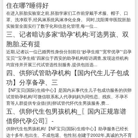
住在哪?睡得好
在进入胚胎实验室之前,胚胎学家们工作前穿戴手术服、帽子、口
罩、洗净双手,经风淋系统风淋净化全身。 同时,沈阳菁华医院胚胎
实验室全面实行了数字化和信息化管理,每一位...
三、记者暗访多家“助孕”机构:可选男孩、双
胞胎,还有提
近期,记者以一位已婚男性身份分别前往“妙孕生殖”“宽窄优孕”“启孕
宝贝”“宝孕生殖”四家位于西安的助孕机构暗访调查,发现这些机构
均宣传并开展三代试管选性别服务,提供包括选...
四、供卵试管助孕机构【国内代生儿子包成
功】分享备孕、三
【NF宝贝(国际)生殖中心】是国内从事代生儿子包成功服务的供卵
试管助孕机构!可微信联系私人代孕妈妈为同性恋、残疾、不孕不
育等人群提供专业借(供)卵试管代怀代生男孩服务,费...
五、供卵代生包男孩机构_〖国内正规靠谱
借卵代孕公司〗-
供卵代生包男孩机构!【NF宝贝(国际)生殖中心】助孕服务已经长
达十多年,包出生、不成包退、包性别,创建于2002年,真诚的为不育