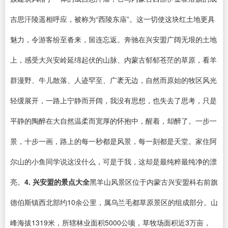
吉思汗陵遥相呼应，被称为“西陵东庙”。这一切使这块红土地更具
魅力，令游客纷至沓来，留连忘返。奔驰在兴安盟广阔无垠的土地
上，感受大兴安岭延绵起伏的山脉、内蒙古郁郁苍茫的草原，看羊
群漫野、牛儿散落、人迹罕至、广袤无边，自然而原始的牧区风光
轻缓展开，一路上宁静而开阔，我没有思想，也失去了思考，只是
平静的陶醉在大自然温柔而宽厚的怀抱中，醒着，却醉了。一步一
景，十步一画，路上的每一秒都是风景，每一刻都是天堂。家住阿
尔山的小鱼同学说这没什么，可是于我，这却是最纯粹最纯净的漂
亮。
4. 兴安盟的景点大全
黑羊山风景区位于内蒙古兴安盟科右前旗
德伯斯镇西北部约10余公里，属乌兰毛都草原景区的组成部分。山
峰海拔1319米，所辖林业面积5000公顷，草牧场面积近3万亩，