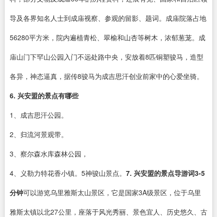
导及各界知名人士到成庙视察、参观的留影、题词。成庙院落占地
56280平方米，院内遍植青松、翠榆和山杏等树木，浓郁葱茏。成
庙山门下罕山公园入门不远处路中央，安放着8匹铜塑骏马，造型
各异，神态逼真，据传8骏马为成吉思汗创业前家中的心爱坐骑。
6. 兴安盟的景点有哪些
1、成吉思汗公园。
2、归流河景观带。
3、察尔森水库森林公园，
4、义勒力特花香小镇。5神骏山景点。
7. 兴安盟的景点导游词3-5
分钟
可以游览乌里雅斯太山景区，它是国家3A级景区，位于乌里
雅斯太镇以北27公里，座落于风光秀丽、景色宜人、历史悠久、古