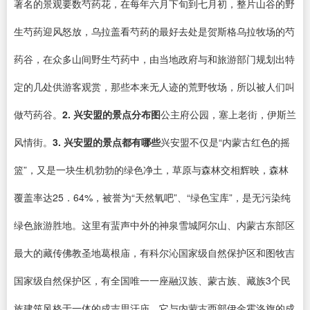
著名的景观要数芍药花，在每年六月下旬到七月初，整片山谷的野
生芍药迎风怒放，乌拉盖看芍药的最好去处是贺斯格乌拉牧场的芍
药谷，在众多山间野生芍药中，由当地政府与和旅游部门规划出特
定的几处供游客观赏，那些本来无人迹的荒野牧场，所以被人们叫
做芍药谷。
2. 兴安盟的景点分布图
公主府公园，塞上老街，伊斯兰
风情街。
3. 兴安盟的景点都有哪些
兴安盟不仅是“内蒙古红色的摇
篮”，又是一块生机勃勃的绿色净土，草原与森林交相辉映，森林
覆盖率达25．64%，被誉为“天然氧吧”、“绿色宝库”，是无污染纯
绿色旅游胜地。这里有蜚声中外的神泉雪城阿尔山、内蒙古东部区
最大的藏传佛教圣地葛根庙，有科尔沁国家级自然保护区和图牧吉
国家级自然保护区，有全国唯一一座融汉族、蒙古族、藏族3个民
族建筑风格于一体的成吉思汗庙，它与内蒙古西部伊金霍洛旗的成