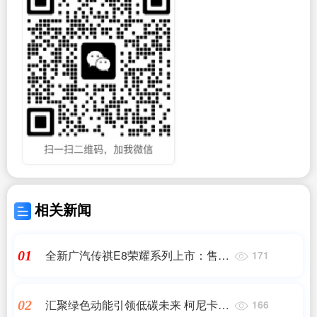
相关新闻
全新广汽传祺E8荣耀系列上市：售价
01
171
16.68-17.98万元
汇聚绿色动能引领低碳未来 柯尼卡美
02
166