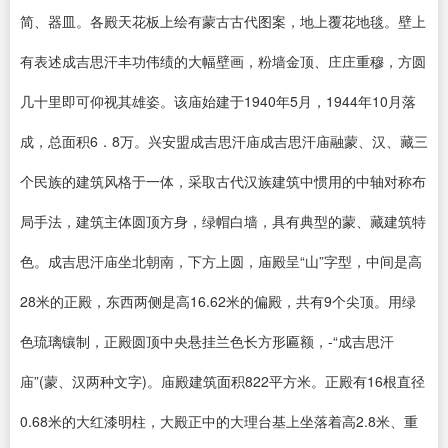
简、器皿。各殿天花板上绘有蒙古古代图案，地上覆花地毯。壁上
有表述成吉思汗丰功伟绩的大幅壁画，粉墙金顶、庄庄重穆，方圆
几十里即可仰视其雄姿。该庙始建于1940年5月，1944年10月落
成，总面积6．8万。兴安盟成吉思汗庙成吉思汗庙融蒙、汉、藏三
个民族的建筑风格于一体，采取古代汉族建筑中惯用的中轴对称布
局手法，建筑主体圆顶方身，绿帽白墙，具有典型的蒙、藏建筑特
色。成吉思汗庙坐北朝南，下方上圆，庙殿呈“山”字型，中间是高
28米的正殿，东西两侧是高16.62米的偏殿，共有9个尖顶。用绿
色琉璃镶制，正殿圆顶中央悬挂兰色长方形匾额，-“成吉思汗
庙”(蒙、汉两种文字)。庙殿建筑面积822平方米。正殿有16根直径
0.68米的大红漆明柱，大殿正中的大理台基上坐落着高2.8米、重