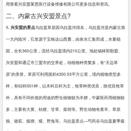
用查看兴安盟莱恩医疗设备维修有限公司更多信息和资讯。
二、内蒙古兴安盟景点?
1. 兴安盟的景点
乌拉盖草原因乌拉盖河得名，乌拉盖河是内蒙古第
一大内陆河，它发源于宝格达山西麓，由泉水汇集而成，水量稳
固，全长360公里，流经乌拉盖境内210公里。地处锡林郭勒盟、
兴安盟和通辽市三盟市的交界处，动植物种类繁多，有“天边草
原”的美誉。草原可利用面积4350.53平方公里，境内植物类型多
样，有62科501种，以木科豆科为主，牧草种类优良，除优良牧草
外，具有不同价值的用途的野生植物较为丰腴，中蒙医药用植物较
多，主要有大黄、桔梗、甘草、柴胡等。野生动物有黄羊、草原
狼、骆驼、狐狸、獾、野兔等。乌拉盖景点—芍药谷乌拉盖夏季最