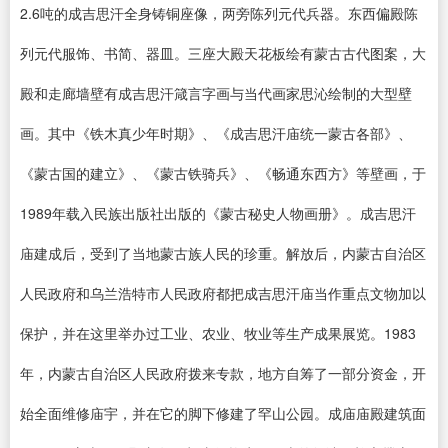
2.6吨的成吉思汗全身铸铜座像，两旁陈列元代兵器。东西偏殿陈
列元代服饰、书简、器皿。三座大殿天花板绘有蒙古古代图案，大
殿和走廊墙壁有成吉思汗箴言字画与当代画家思沁绘制的大型壁
画。其中《铁木真少年时期》、《成吉思汗庙统一蒙古各部》、
《蒙古国的建立》、《蒙古铁骑兵》、《畅通东西方》等壁画，于
1989年载入民族出版社出版的《蒙古秘史人物画册》。成吉思汗
庙建成后，受到了当地蒙古族人民的珍重。解放后，内蒙古自治区
人民政府和乌兰浩特市人民政府都把成吉思汗庙当作重点文物加以
保护，并在这里举办过工业、农业、牧业等生产成果展览。1983
年，内蒙古自治区人民政府拨来专款，地方自筹了一部分资金，开
始全面维修庙宇，并在它的脚下修建了罕山公园。成庙庙殿建筑面