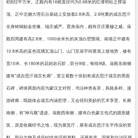
积822平方米。正殿内有16根直径均为0.68米的红漆明柱之撑庙
顶。正中北侧大理石台基础上安放着2.8米高、2.6吨重的成吉思汗
全身铸铜贴金坐像、端庄威严。置身庙内，颇有庄庄重穆之威。庙
殿四周建有高2.8米、1000余米长的灰顶白壁围墙。南墙正中建有
10.8米高的蓝色琉璃瓦顶山门。山门至庙宇间逐渐上坡地势，修有
宽10米、长180米的花岗岩石阶，阶分9组，每组9级。庙殿东南侧
建有"成吉思汗箴言长廊"，竖立着数十块刻有成吉思汗箴言的黑面
石碑，碑体两面内容为蒙汉文对照，书法种类各异，风格多样。漫
游碑廊，既能体会箴言内涵哲理，又会得到美妙的艺术享受。长廊
南侧，有"神马厩"遗迹。庙殿西南侧，建有白色蒙古包式的圆形建
筑，原是收藏经书之地，现为展览厅，展有成吉思汗生平伟业的资
料，部分文物及成庙60年的历程资料，还展有党、国家和自治区领