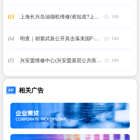
能达正式上线“柯”持续未来小程序
上海长兴岛油烟机维修(谁知道?上海
03
165
华帝油烟机售后服务电话多少???)
明查｜胡塞武装公开其击落美国F-22
04
163
隐形战机的视频？
兴安盟维修中心(兴安盟基层公共医疗
05
160
卫生信息系统儿保信息怎么录不上)
相关广告