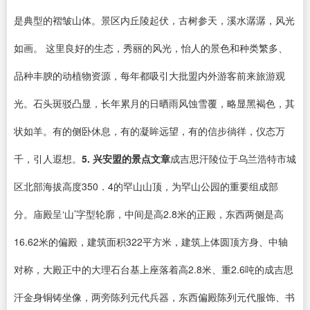
是典型的褶皱山体。景区内丘陵起伏，古树参天，溪水潺潺，风光
如画。 这里良好的生态，秀丽的风光，怡人的景色和种类繁多、
品种丰腴的动植物资源，每年都吸引大批盟内外游客前来旅游观
光。石头斑驳凸显，长年累月的日晒雨风蚀雪覆，略显黑褐色，其
状如羊。有的侧卧休息，有的凝眸远望，有的信步徜徉，仪态万
千，引人遐想。
5. 兴安盟的景点文章
成吉思汗陵位于乌兰浩特市城
区北部海拔高度350．4的罕山山顶，为罕山公园的重要组成部
分。庙殿呈‘山’字型轮廓，中间是高2.8米的正殿，东西两侧是高
16.62米的偏殿，建筑面积322平方米，建筑上体圆顶方身、中轴
对称，大殿正中的大理石台基上座落着高2.8米、重2.6吨的成吉思
汗金身铜铸坐像，两旁陈列元代兵器，东西偏殿陈列元代服饰、书