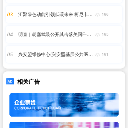
华帝油烟机售后服务电话多少???)
汇聚绿色动能引领低碳未来 柯尼卡美
03
166
能达正式上线“柯”持续未来小程序
明查｜胡塞武装公开其击落美国F-22
04
165
隐形战机的视频？
兴安盟维修中心(兴安盟基层公共医疗
05
161
卫生信息系统儿保信息怎么录不上)
相关广告