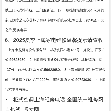
绝服务,以免上当受骗。目前正规服务企业上门人员中已经有90%
以上的人员持有统一上门服务证。 四,一般挂机柜机空调不制冷的
常见故障是电容器坏了和制冷循环系统漏液,除去上门费50至80元
之后,更换电容...
6、2025夏季上海家电维修温馨提示请查收!
1.上海申爻机电设备服务部、城桥镇西小港137号、施松达,联系方
式:59628980。 2.上海市崇明县松盟家电维修部、城桥镇西小港
137号、施松达,联系方式:59628980。 3.上海国菱环境科技有限公
司、竖新镇堡西村八字220号、李铭,联系方式:50753030。 4.上海
容杭电器有限...
7、柜式空调上海维修电话-全国统一维修网
点热线_贤文网