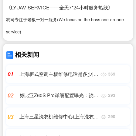
《LYUAV SERVICE——全天7*24小时服务热线》
我司专注于老板一对一服务(We focus on the boss one-on-one
service)
相关新闻
上海柜式空调主板维修电话是多少|柜
01
369
式空调上海维修电话-全国统一维修网
点热线_贤文网|7*24小时上门维修服
努比亚Z60S Pro详细配置曝光：骁龙
02
293
务
8 Gen 2 + 卫星通讯！
上海三星洗衣机维修中心(上海洗衣机
03
290
维修电话)