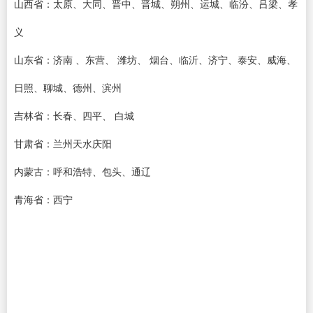
山西省：太原、大同、晋中、晋城、朔州、运城、临汾、吕梁、孝
义
山东省：济南 、东营、 潍坊、 烟台、临沂、济宁、泰安、威海、
日照、聊城、德州、滨州
吉林省：长春、四平、 白城
甘肃省：兰州天水庆阳
内蒙古：呼和浩特、包头、通辽
青海省：西宁