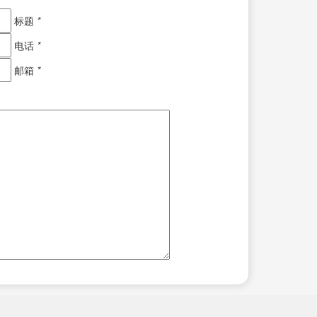
标题
*
电话
*
邮箱
*