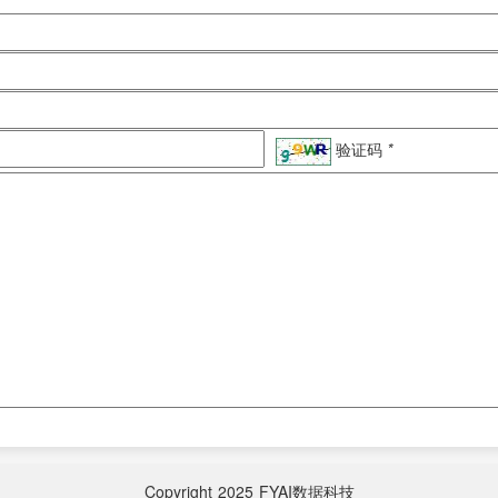
验证码
*
Copyright
2025
FYAI数据科技