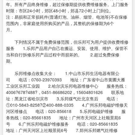
年。所有产品终身维修，超过保修期提供收费维修服务。上门服务
时限：市区24小时，郊区48小时，郊县72小时上门到位。
注：易损和正常损耗件(普通灯泡、油杯、烟管、电池等)不在保修
范围内，非家庭使用所购买的产品，其整机的保修期为6个
月。
下列情况不属于免费保修范围，但乐邦可为用户提供收费维修
服务 1.乐邦产品用户自己在搬运、安装、使用、维护、保管不
当和自行拆修乐邦产品过程中而损坏的。 2.超过免费保修
期。
乐邦维修点收集大全： 1.中山市乐邦生活电器有限公
司 电话：0760-23970393 地址：广东省中山市黄圃大雁
工业区乐邦工业园 2.哈尔滨乐邦电器维修中心 服务热线：
4006?678?488?，0451-86686202，15604801626 联系地
址：黑龙江省哈尔滨市 3.乐邦煤气灶北京售后 电话：
①010-5843-8258?②400-888-0335 4.广州乐邦电磁炉维修天
河区维修点 电话：020-856618 5.乐邦电磁炉维修 服
务热线：020-85661835 地址：广州市天河区上社顺景苑6
号 6.广州乐邦电磁炉维修服务 电话：020-85661835
地址：广州天河区上社顺景苑6号 7.郑州乐邦燃气灶维修