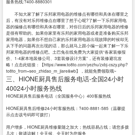
服务热线:?400-8880301
不知大家了解了乐邦家用电器的维修点有哪些和具体在哪里之
后，有没有对乐邦维修点在哪里了然于心呢?了解一下乐邦家用电
器的编修点有哪些和具体在哪里，对你日后的乐邦家用电器的维修
是很有帮助的。如果你家里有乐邦的家用电器或者是准备购买乐邦
家用电器，如果你不想自己家的乐邦家用电器出现故障的时候却无
从下手的问题再次出现的话，那么就马上跟小编一起来了解一下乐
邦家用电器的维修点吧。土巴兔在线免费为大家提供“各家装修报
价、1-4家本地装修公司、3套装修设计方案”，还有装修避坑攻
略！点击此链接：【https://www.to8to.com/yezhu/zxbj-cszy.php?
to8to_from=seo_zhidao_m_jiare&wb】，就能免费领取哦~
三、HIONE厨具售后服务电话-全国24小时
40024小时服务热线
HIONE厨具售后服务电话（全国服务中心）400客服热线
HIONE厨具售后维修24小时客服热线：?400-8881-585（温馨提
示点击该号码即可拨打）
用户增多，HIONE厨具维修量随之加大；热线容易占线；请您多拨
几次；敬请谅解！全天候、全天时为您服务