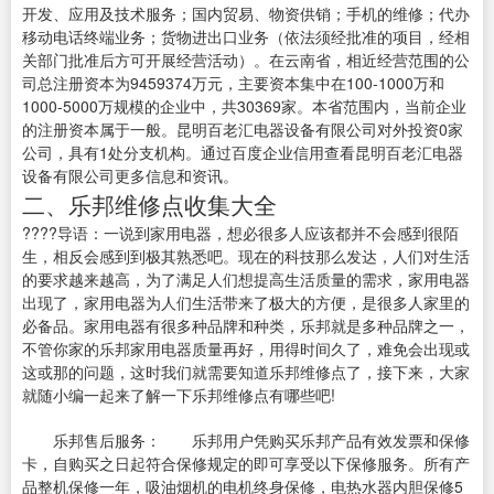
开发、应用及技术服务；国内贸易、物资供销；手机的维修；代办
移动电话终端业务；货物进出口业务（依法须经批准的项目，经相
关部门批准后方可开展经营活动）。在云南省，相近经营范围的公
司总注册资本为9459374万元，主要资本集中在100-1000万和
1000-5000万规模的企业中，共30369家。本省范围内，当前企业
的注册资本属于一般。昆明百老汇电器设备有限公司对外投资0家
公司，具有1处分支机构。通过百度企业信用查看昆明百老汇电器
设备有限公司更多信息和资讯。
二、乐邦维修点收集大全
????导语：一说到家用电器，想必很多人应该都并不会感到很陌
生，相反会感到到极其熟悉吧。现在的科技那么发达，人们对生活
的要求越来越高，为了满足人们想提高生活质量的需求，家用电器
出现了，家用电器为人们生活带来了极大的方便，是很多人家里的
必备品。家用电器有很多种品牌和种类，乐邦就是多种品牌之一，
不管你家的乐邦家用电器质量再好，用得时间久了，难免会出现或
这或那的问题，这时我们就需要知道乐邦维修点了，接下来，大家
就随小编一起来了解一下乐邦维修点有哪些吧!
乐邦售后服务： 乐邦用户凭购买乐邦产品有效发票和保修
卡，自购买之日起符合保修规定的即可享受以下保修服务。所有产
品整机保修一年，吸油烟机的电机终身保修，电热水器内胆保修5