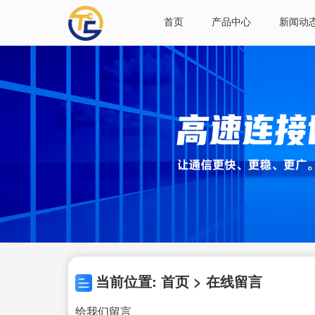
首页
产品中心
新闻动
当前位置: 首页 > 在线留言
给我们留言