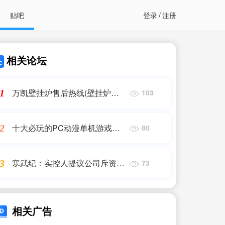
贴吧
登录
/
注册
相关论坛
万凯壁挂炉售后热线(壁挂炉售
1
103
后报修电话)
十大必玩的PC动漫单机游戏推
2
80
荐
寒武纪：实控人提议公司斥资
3
73
2000万至4000万元回购股份
相关广告