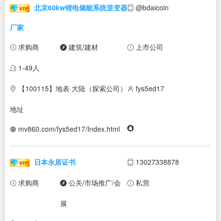
北京60kw锂电储能系统逆变器
@bdaicoin
厂家
求购商
建筑/建材
上市公司
1-49人
【100115】地表·大陆（探索公司）
fys5ed17
地址
mv860.com/fys5ed17/Index.html
日本永居证书
13027338878
求购商
公关/市场推广/会
私营
展