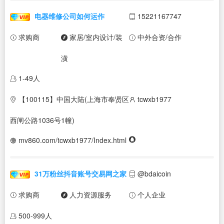
电器维修公司如何运作
15221167747
求购商
家居/室内设计/装
中外合资/合作
潢
1-49人
【100115】中国大陆(上海市奉贤区
tcwxb1977
西闸公路1036号1幢)
mv860.com/tcwxb1977/Index.html
31万粉丝抖音账号交易网之家
@bdaicoin
求购商
人力资源服务
个人企业
500-999人