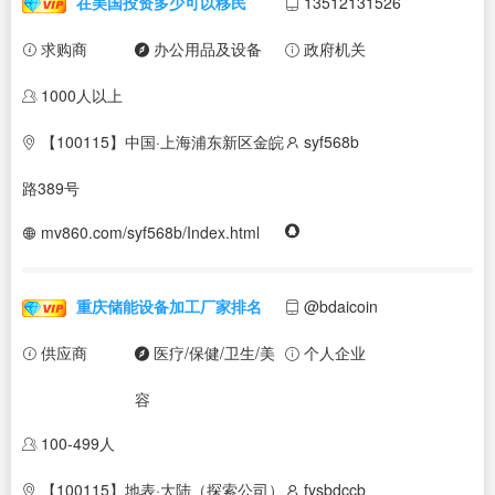
在美国投资多少可以移民
13512131526
求购商
办公用品及设备
政府机关
1000人以上
【100115】中国·上海浦东新区金皖
syf568b
路389号
mv860.com/syf568b/Index.html
重庆储能设备加工厂家排名
@bdaicoin
供应商
医疗/保健/卫生/美
个人企业
容
100-499人
【100115】地表·大陆（探索公司）
fysbdccb