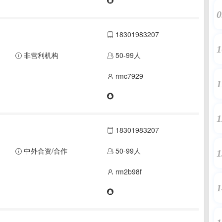
0
18301983207
1
非营利机构
50-99人
rmc7929
1
1
18301983207
中外合资/合作
50-99人
1
rm2b98f
1