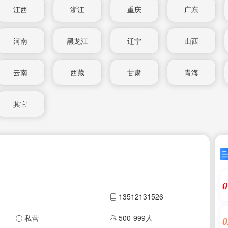
江西
浙江
重庆
广东
河南
黑龙江
辽宁
山西
云南
西藏
甘肃
青海
其它
0
13512131526
私营
500-999人
0