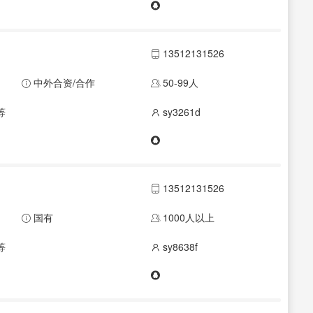
13512131526
中外合资/合作
50-99人
等
sy3261d
13512131526
国有
1000人以上
等
sy8638f