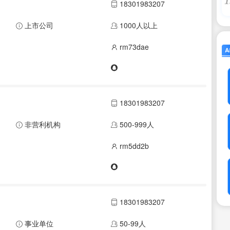
1
18301983207
上市公司
1000人以上
rm73dae
18301983207
非营利机构
500-999人
rm5dd2b
18301983207
事业单位
50-99人