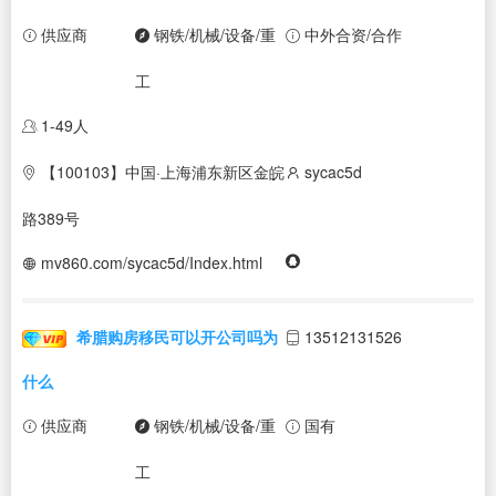
供应商
钢铁/机械/设备/重
中外合资/合作
工
1-49人
【100103】中国·上海浦东新区金皖
sycac5d
路389号
mv860.com/sycac5d/Index.html
希腊购房移民可以开公司吗为
13512131526
什么
供应商
钢铁/机械/设备/重
国有
工