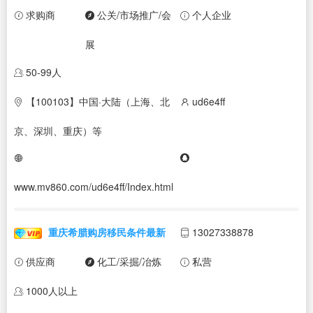
求购商
公关/市场推广/会
个人企业
展
50-99人
【100103】中国·大陆（上海、北
ud6e4ff
京、深圳、重庆）等
www.mv860.com/ud6e4ff/Index.html
重庆希腊购房移民条件最新
13027338878
供应商
化工/采掘/冶炼
私营
1000人以上