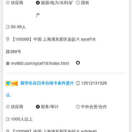
供应商
能源/电力/水利/矿
国有
产
50-99人
【100099】中国·上海浦东新区金皖
sycef16
路389号
mv860.com/sycef16/Index.html
留学生在日本办绿卡条件是什
13512131526
么
供应商
财务/审计
中外合资/合作
1000人以上
【100099】中国·上海浦东新区金皖
sy5deab