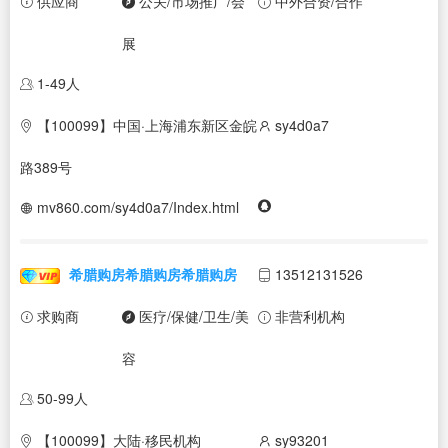
供应商
公关/市场推广/会
中外合资/合作
展
1-49人
【100099】中国·上海浦东新区金皖
sy4d0a7
路389号
mv860.com/sy4d0a7/Index.html
希腊购房希腊购房希腊购房
13512131526
求购商
医疗/保健/卫生/美
非营利机构
容
50-99人
【100099】大陆·移民机构
sy93201